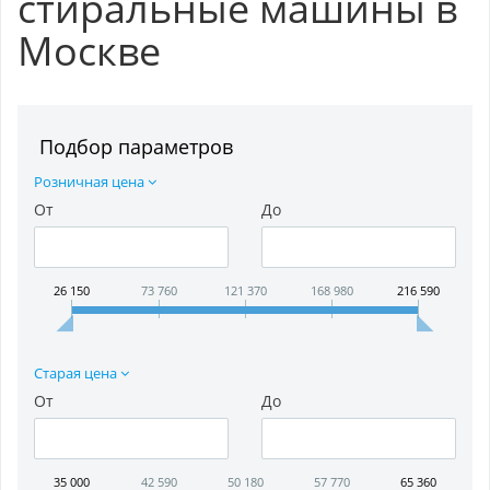
стиральные машины в
Москве
Подбор параметров
Розничная цена
От
До
26 150
73 760
121 370
168 980
216 590
Старая цена
От
До
35 000
42 590
50 180
57 770
65 360