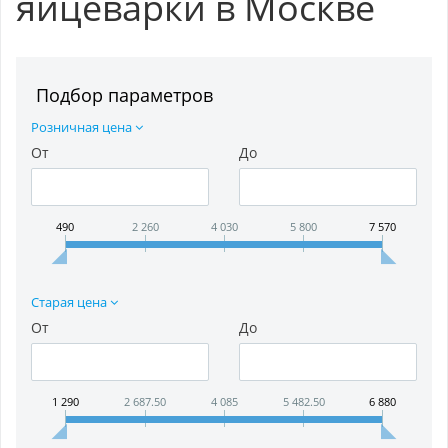
яйцеварки в Москве
Подбор параметров
Розничная цена
От
До
490
2 260
4 030
5 800
7 570
Старая цена
От
До
1 290
2 687.50
4 085
5 482.50
6 880